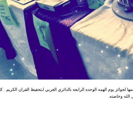
لجوائز يوم الهمه الوحده الرابعه بالدائري الغربي لـتحفيظ القران الكريم . كا
 الله وخاصته.