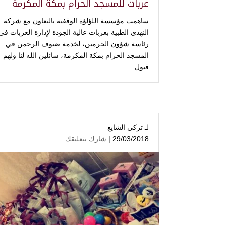
عربات للمسجد الحرام بمكة المكرمة
‏ساهمت ⁧‫مؤسسة اللؤلؤة الوقفية‬⁩ بالتعاون مع ⁧‫شركة‬⁩
النهدي الطبية ‏بعربات عالية الجودة لإدارة العربات‬⁩ في
رئاسة شؤون الحرمين، لخدمة ضيوف الرحمن في
المسجد الحرام بمكة المكرمة، سائلين الله لنا ولهم
قبول...
لـ
تركي الشايع
29/03/2018 |
شارك بتعليقك