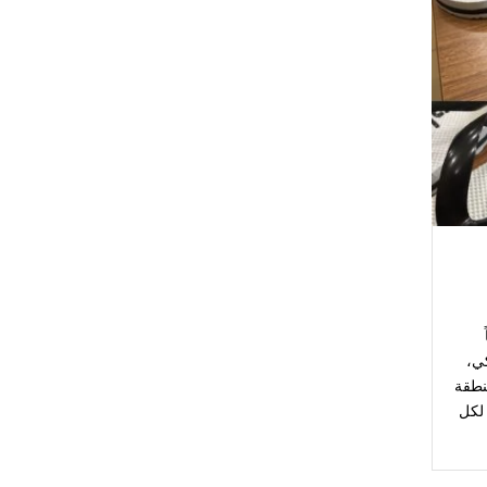
ي،
نطقة
 لكل