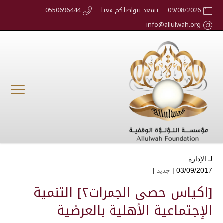
09/08/2026
نسعد بتواصلكم معنا
0550696444
info@allulwah.org
لـ
الإدارة
03/09/2017 |
جديد
|
[اكياس حصى الجمرات٢] التنمية
الإجتماعية الأهلية بالعرضية