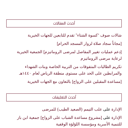
أحدث المقالات
شالات صوف “كسوة الشتاء” تقدم للتابعين للجهات الخيرية
[مجاناً سجاد صلاة لزوار المسجد الحرام]
[دعم عمليات تغيير المفاصل لمرضى الروماتيزم] الجمعية الخيرية
لرعاية مرضى الروماتيزم
تكريم الطالبات المتفوقات من التربية الخاصة وبنات الشهداء
والمرابطين على الحد على مستوى منطقة الرياض لعام ١٤٤٠هـ
[مساعدة المقبلين على الزواج] بالتعاون مع الجهات الخيرية
أحدث التعليقات
الإدارة
على
علب التيمم (الصعيد الطيب) للمرضى
الإدارة
على
[مشروع مساعدة الشباب على الزواج] جمعية ابن باز
للتنمية الأسرية ومؤسسة اللؤلؤة الوقفية